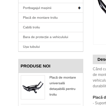
Portbagajul mașinii
Placă de montare troliu
Cablă troliu
Bara de protecție a vehiculului
Ușa tubului
Des
PRODUSE NOI
Când cum
de monta
Placă de montare
vehiculu
universală
durabili
detașabilă pentru
troliu
Placă d
- Suport