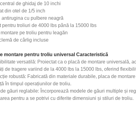
central de ghidaj de 10 inchi
at din otel de 1/5 inch
j antirugina cu pulbere neagră
t pentru troliuri de 4000 lbs până la 15000 lbs
e montare pe troliu pentru leagăn
 clemă de cârlig incluse
e montare pentru troliu universal Caracteristică
ilitate versatilă: Proiectat ca o placă de montare universală, a
ți de tragere variind de la 4000 lbs la 15000 lbs, oferind flexibilit
ție robustă: Fabricată din materiale durabile, placa de montare o
ță în timpul operațiunilor de troliu.
e găuri reglabile: Încorporează modele de găuri multiple și regl
area pentru a se potrivi cu diferite dimensiuni și stiluri de troliu.