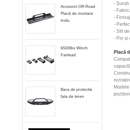
- Șurub 
Accesorii Off-Road
- Fabric
Placă de montare
- Finisa
troliu
- Perfec
- Stil d
- Pin și
6500lbs Winch
Placă d
Fairlead
Compatib
capacită
Construc
rezisten
Modele d
Bara de protectie
pozițion
fata de teren