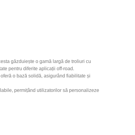
cesta găzduiește o gamă largă de troliuri cu
ate pentru diferite aplicații off-road.
feră o bază solidă, asigurând fiabilitate și
abile, permițând utilizatorilor să personalizeze