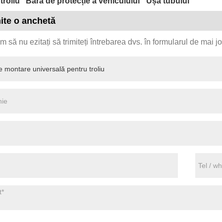
troliu
Bara de protecție a vehiculului
Ușa tubului
ite o anchetă
 să nu ezitați să trimiteți întrebarea dvs. în formularul de mai 