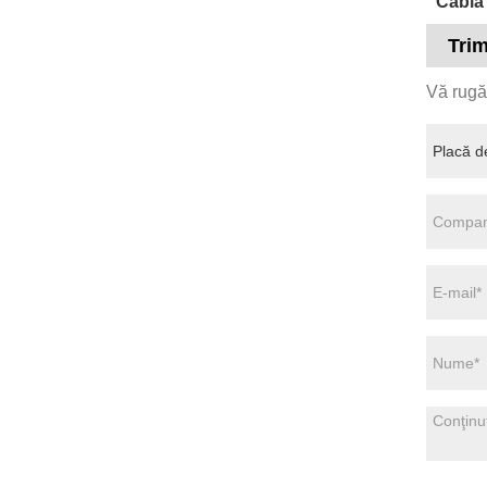
Cablă 
Trim
Vă rugăm