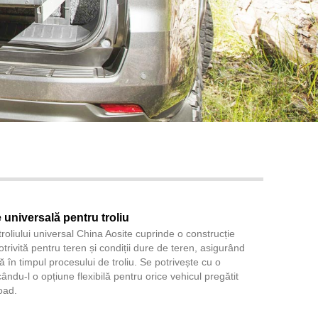
Live
universală pentru troliu
roliului universal China Aosite cuprinde o construcție
potrivită pentru teren și condiții dure de teren, asigurând
ță în timpul procesului de troliu. Se potrivește cu o
ăcându-l o opțiune flexibilă pentru orice vehicul pregătit
oad.