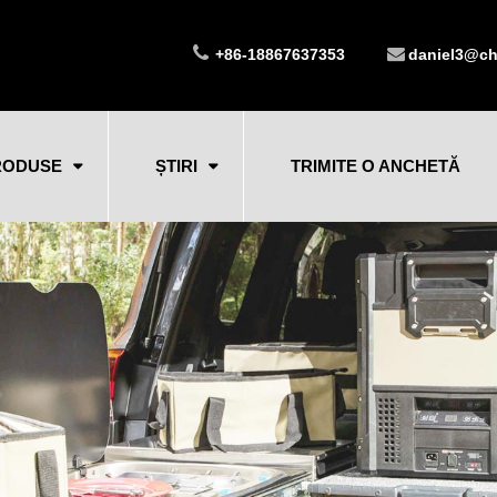
+86-18867637353
daniel3@ch
RODUSE
ȘTIRI
TRIMITE O ANCHETĂ