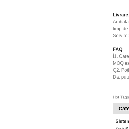
Livrare,
Ambalare
timp de 
Servire:
FAQ
Î1. Car
MOQ est
Q2. Poț
Da, put
Hot Tags:
Cate
Sistem