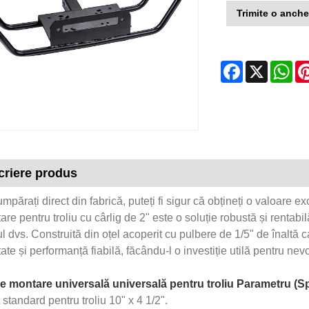
Trimite o anche
Facebook
X
Wh
criere produs
părați direct din fabrică, puteți fi sigur că obțineți o valoare 
re pentru troliu cu cârlig de 2" este o soluție robustă și rentab
l dvs. Construită din oțel acoperit cu pulbere de 1/5" de înaltă
tate și performanță fiabilă, făcându-l o investiție utilă pentru nevo
e montare universală universală pentru troliu Parametru (Sp
 standard pentru troliu 10" x 4 1/2".