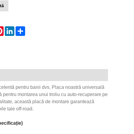
tă
atsApp
Pinterest
LinkedIn
Share
excelentă pentru banii dvs. Placa noastră universală
ilă pentru montarea unui troliu cu auto-recuperare pe
 calitate, această placă de montare garantează
ile tale off-road.
ecificație)